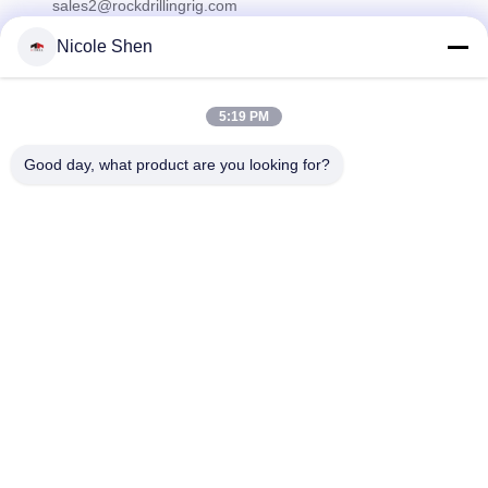
sales2@rockdrillingrig.com
Nicole Shen
ข่าวสารของเรา
5:19 PM
สมัครสมาชิกข่าวสารของเรา เพื่อรับส่วนลดและอื่นๆ
Good day, what product are you looking for?
ติดต่อเรา
นโยบายความเป็นส่วนตัว
|
แผนผังเว็บไซต์
| จีน ดี คุณภาพ แท่น