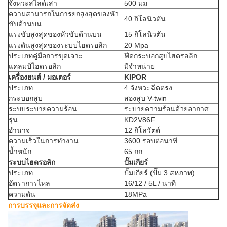
จังหวะสไลด์เสา
500 มม
ความสามารถในการยกสูงสุดของหัว
40 กิโลนิวตัน
ขับด้านบน
แรงขับสูงสุดของหัวขับด้านบน
15 กิโลนิวตัน
แรงดันสูงสุดของระบบไฮดรอลิก
20 Mpa
ประเภทคู่มือการขุดเจาะ
ฟีดกระบอกสูบไฮดรอลิก
แคลมป์ไฮดรอลิก
มีจำหน่าย
เครื่องยนต์ / มอเตอร์
KIPOR
ประเภท
4 จังหวะฉีดตรง
กระบอกสูบ
สองสูบ V-twin
ระบบระบายความร้อน
ระบายความร้อนด้วยอากาศ
รุ่น
KD2V86F
อำนาจ
12 กิโลวัตต์
ความเร็วในการทำงาน
3600 รอบต่อนาที
น้ำหนัก
65 กก
ระบบไฮดรอลิก
ปั๊มเกียร์
ประเภท
ปั๊มเกียร์ (ปั๊ม 3 สหภาพ)
อัตราการไหล
16/12 / 5L / นาที
ความดัน
18MPa
การบรรจุและการจัดส่ง