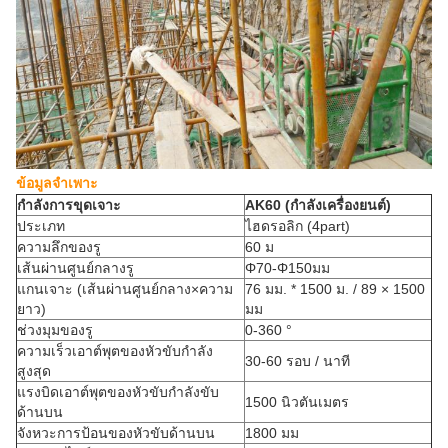
ข้อมูลจำเพาะ
กำลังการขุดเจาะ
AK60 (กำลังเครื่องยนต์)
ประเภท
ไฮดรอลิก (4part)
ความลึกของรู
60 ม
เส้นผ่านศูนย์กลางรู
Φ70-Φ150มม
แกนเจาะ (เส้นผ่านศูนย์กลาง×ความ
76 มม. * 1500 ม. / 89 × 1500
ยาว)
มม
ช่วงมุมของรู
0-360 °
ความเร็วเอาต์พุตของหัวขับกำลัง
30-60 รอบ / นาที
สูงสุด
แรงบิดเอาต์พุตของหัวขับกำลังขับ
1500 นิวตันเมตร
ด้านบน
จังหวะการป้อนของหัวขับด้านบน
1800 มม