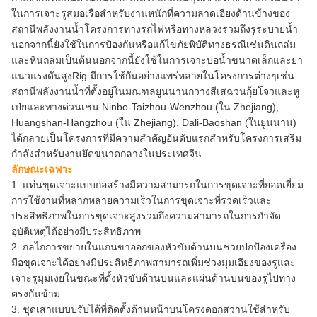
ในการเจาะรูสมอเรือสำหรับงานหนักที่ความลาดเอียงด้านข้างของ
สถานีพลังงานน้ำโครงการทางรถไฟหรือทางหลวงรวมถึงรูระบายน้ำ
นอกจากนี้ยังใช้ในการป้องกันหรือแก้ไขภัยพิบัติทางธรณีเช่นดินถล่ม
และหินถล่มเป็นต้นนอกจากนี้ยังใช้ในการเจาะบ่อน้ำขนาดเล็กและยา
แนวแรงดันสูงRig มีการใช้กันอย่างแพร่หลายในโครงการต่างๆเช่น
สถานีพลังงานน้ำที่ตั้งอยู่ในมณฑลยูนนานกวางสีเสฉวนกุ้ยโจวและหู
เป่ยและทางด่วนเช่น Ninbo-Taizhou-Wenzhou (ใน Zhejiang),
Huangshan-Hangzhou (ใน Zhejiang), Dali-Baoshan (ในยูนนาน)
ได้กลายเป็นโครงการที่มีความสำคัญอันดับแรกสำหรับโครงการเสริม
กำลังสำหรับงานยึดขนาดกลางในประเทศจีน
ลักษณะเฉพาะ
1. แท่นขุดเจาะแบบก่อสร้างมีความสามารถในการขุดเจาะที่ยอดเยี่ยม
การใช้งานที่หลากหลายความเร็วในการขุดเจาะที่รวดเร็วและ
ประสิทธิภาพในการขุดเจาะสูงรวมถึงความสามารถในการกำจัด
อุบัติเหตุได้อย่างมีประสิทธิภาพ
2. กลไกการขยายในแกนขาออกของหัวขับด้านบนช่วยปกป้องเครื่อง
มือขุดเจาะได้อย่างมีประสิทธิภาพสามารถเพิ่มช่วงมุมเอียงของรูและ
เจาะรูมุมเงยในขณะที่ตั้งหัวขับด้านบนและแผ่นด้านบนของรูไปทาง
ตรงกันข้าม
3. ชุดเสาแบบปรับได้ที่ติดตั้งด้านหน้าบนโครงดอกสว่านใช้สำหรับ