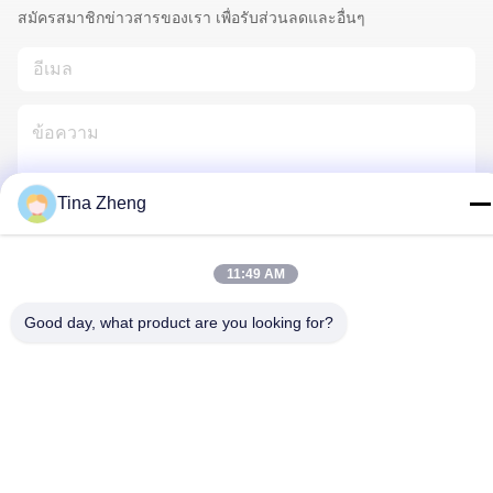
สมัครสมาชิกข่าวสารของเรา เพื่อรับส่วนลดและอื่นๆ
Tina Zheng
ติดต่อเรา
11:49 AM
Good day, what product are you looking for?
นโยบายความเป็นส่วนตัว
|
แผนผังเว็บไซต์
| จีน ดี คุณภาพ แท่น
เจาะหิน ผู้จัดจําหน่าย.ลิขสิทธิ์ 2018-2026 Beijing Jincheng Mining
Technology Co., Ltd. ทั้งหมด สิทธิพิเศษ