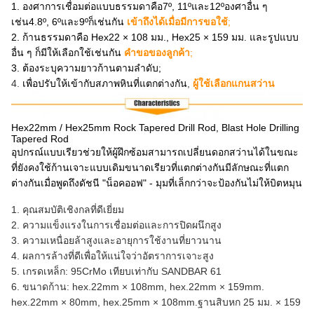
1. องศาการเชื่อมต่อแบบธรรมดาคือ7º, 11ºและ12ºองศาอื่น ๆ
เช่น4.8º, 6ºและ9ºก็เช่นกัน
เข้าถึงได้เมื่อมีการขอใช้
;
2. ก้านธรรมดาคือ Hex22 × 108 มม., Hex25 × 159 มม. และรูปแบบ
อื่น ๆ ก็มีให้เลือกใช้เช่นกัน
คำขอของลูกค้า
;
3. ต้องระบุความยาวก้านตามลำดับ;
4.
เพื่อปรับให้เข้ากับสภาพหินที่แตกต่างกัน
,
ผู้ใช้เลือกแกนสว่าน
Hex22mm / Hex25mm Rock Tapered Drill Rod, Blast Hole Drilling
Tapered Rod
อุปกรณ์แบบเรียวช่วยให้ผู้ฝึกซ้อมสามารถเปลี่ยนดอกสว่านได้ในขณะ
ที่ยังคงใช้ก้านเจาะแบบเดิมขนาดเรียวที่แตกต่างกันมีลักษณะที่แตก
ต่างกันเมื่อพูดถึงดัชนี "น็อคออฟ" - มุมที่เล็กกว่าจะป้องกันไม่ให้บิตหมุน
1. คุณสมบัติเชิงกลที่ดีเยี่ยม
2. ความแข็งแรงในการเชื่อมต่อและการปิดผนึกสูง
3. ความเหนื่อยล้าสูงและอายุการใช้งานที่ยาวนาน
4. ผลการล้างที่ดีเพื่อให้แน่ใจว่าอัตราการเจาะสูง
5. เกรดเหล็ก: 95CrMo เทียบเท่ากับ SANDBAR 61
6. ขนาดก้าน: hex.22mm × 108mm, hex.22mm × 159mm.
hex.22mm × 80mm, hex.25mm × 108mm.ฐานสิบหก 25 มม. × 159