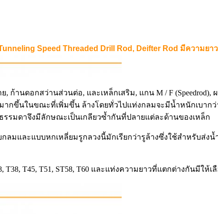
 Tunneling Speed ​​Threaded Drill Rod, Deifter Rod มีความยา
าย, ก้านดอกสว่านส่วนต่อ, และเหล็กเสริม, แกน M / F (Speedrod),
มากขึ้นในขณะที่เพิ่มขึ้น ล้างโดยทั่วไปแท่งกลมจะมีน้ำหนักเบา
แบบธรรมดาจึงมีลักษณะเป็นเกลียวซ้ำกันที่ปลายแต่ละด้านของเหล็ก
กลมและแบบหกเหลี่ยมรูกลวงนี้มักเรียกว่ารูล้างซึ่งใช้สำหรับส
T38, T45, T51, ST58, T60 และแท่งความยาวที่แตกต่างกันมีให้เลือก