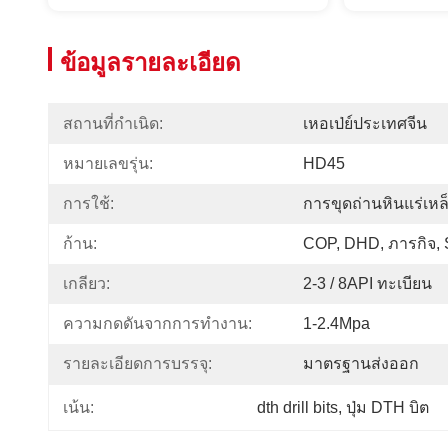
ข้อมูลรายละเอียด
สถานที่กำเนิด:
เหอเป่ย์ประเทศจีน
หมายเลขรุ่น:
HD45
การใช้:
การขุดถ่านหินแร่เห
ก้าน:
COP, DHD, ภารกิจ,
เกลียว:
2-3 / 8API ทะเบียน
ความกดดันจากการทำงาน:
1-2.4Mpa
รายละเอียดการบรรจุ:
มาตรฐานส่งออก
dth drill bits
, 
ปุ่ม DTH บิต
เน้น: