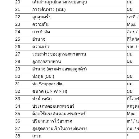
20
เส้นผ่านศูนย์กลางกระบอกสูบ
มม
21
การเดินทาง (มม.)
มม
22
ลูกสูบครั้ง
นาที -
23
ความดัน
Mpa
24
การกำจัด
ลิตร /
25
อำนาจ
กิโลวั
26
ความเร็ว
รอบ / 
27
ระยะห่างของลูกรอกสายพาน
มม
28
ลูกรอกสายพาน
มม
29
อำนาจ (ตามคำขอของลูกค้า)
30
ท่อดูด (มม.)
มม
31
ท่อ Scupper dia.
มม
32
ขนาด (L × W × H)
มม
33
ชั่งน้ำหนัก
กิโลกร
34
ประเภทคอมเพรสเซอร์
สกรูหม
35
ต้องใช้แรงดันคอมเพรสเซอร์
Mpa
36
ปริมาณการใช้อากาศ
m³ / น
37
สูงสุดความเร็วในการเดินทาง
กม. / 
38
เกรด
°