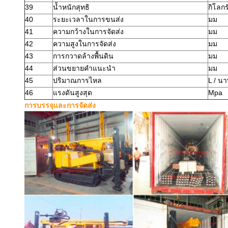
39
น้ำหนักสุทธิ
กิโลกร
40
ระยะเวลาในการขนส่ง
มม
41
ความกว้างในการจัดส่ง
มม
42
ความสูงในการจัดส่ง
มม
43
การกวาดล้างพื้นดิน
มม
44
ส่วนขยายคำแนะนำ
มม
45
ปริมาณการไหล
L / นา
46
แรงดันสูงสุด
Mpa
การบรรจุและการจัดส่ง