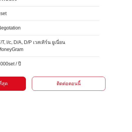
set
Negotation
/T, l/c, D/A, D/P เวสเทิร์น ยูเนี่ยน
MoneyGram
000set / ปี
ี่สุด
ติดต่อตอนนี้