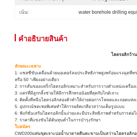
water borehole drilling eq
เน้น:
คําอธิบายสินค้า
ไฮดรอลิกว้าน
ลักษณะเฉพาะ
1: แชสซีขับเคลื่อนด้วยมอเตอร์ลมประสิทธิภาพสูงพร้อมแรงฉุดที่
หรือ 50 °เพียงอย่างเดียว
2: การสั่นของแทร็กไฮดรอลิกเหมาะสำหรับการวางตำแหน่งเครื่องเ
3: แคร่ที่มีลูกกลิ้งช่วยให้มีการสึกหรอน้อยที่สุดกับไกด์เจาะ
4: ติดตั้งที่หนีบไฮดรอลิกสองตัวทำให้ง่ายต่อการโหลดและถอดแท่
5: อุปกรณ์ชดเชยพิเศษทำให้การผลิตเกลียวสว่านเต็มรูปแบบ
6: ฟังก์ชั่นเสริมไฮดรอลิกนั้นง่ายและมีประสิทธิภาพสำหรับการต่อไกด
7: ราคาที่แข่งขันได้ต้นทุนต่ำในการบำรุงรักษา
ใบสมัคร
CWD200
แท่นขุดเจาะบ่อน้ำบาดาลตีนตะขาบเป็นสว่านไฮดรอลิกอเ