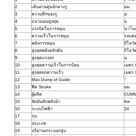
2
เส้นผ่านศูนย์กลางรู
มม
3
ความลึกของรู
ม
4
แนวนอนสูงสุด
ม
5
แรงบิดในการหมุน
นาโน
6
ความเร็วในการหมุน
รอบต่
7
พลังการหมุน
กิโลวั
8
สูงสุดพลังผลักดัน
กิโลวั
9
สูงสุดแรงยก
น
10
สูงสุดความเร็วในการป้อน
เมตร /
11
สูงสุดยกความเร็ว
เมตร /
12
Max Dump of Guide
°
13
ฟีด Stroke
มม
14
ผู้ผลิต
CUMM
15
จัดอันดับพลังม้า
Kw
16
ระบบไฟฟ้า
24
17
รุ่น
18
ประเภท
19
ปริมาณกระบอกสูบ