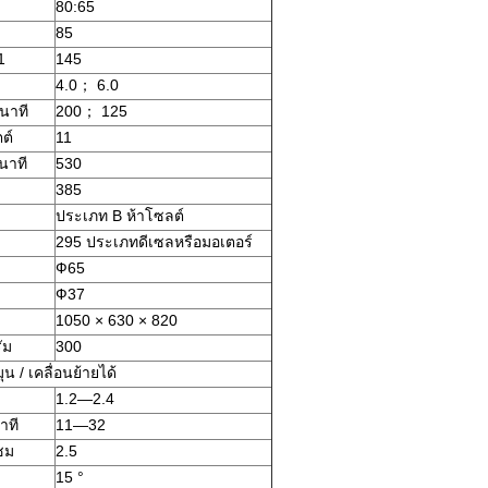
80:65
85
1
145
4.0； 6.0
 นาที
200； 125
ตต์
11
นาที
530
385
ประเภท B ห้าโซลต์
295 ประเภทดีเซลหรือมอเตอร์
Ф65
Ф37
1050 × 630 × 820
ัม
300
ุน / เคลื่อนย้ายได้
1.2—2.4
าที
11—32
ชม
2.5
15 °