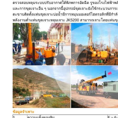
ตรวจสอบหลุมระบบปรับอากาศใต้พิภพการอัดฉีด รูของโรงไฟฟ้าพลัง
และการขุดเจาะอื่น ๆ นอกจากนี้อุปกรณ์ขุดเจาะยังใช้กระบวนการเจ
ตะขาบติดตั้งแท่นขุดเจาะบ่อน้ำมีการหมุนมอเตอร์ไฮดรอลิกที่มีกำ
พลังงานต่ำแท่นขุดเจาะหลุมเจาะ JKS200 สามารถเจาะโดยแท่น
ข้อมูลจำเพาะ
1
ความแข็งของหิน
F = 6