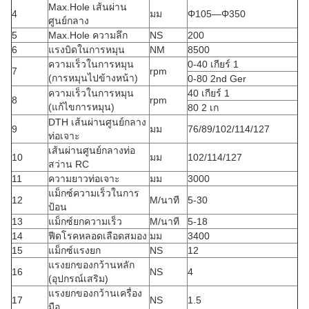
Max.Hole เส้นผ่าน
4
มม
Φ105—Φ350
ศูนย์กลาง
5
Max.Hole ความลึก
NS
200
6
แรงบิดในการหมุน
NM
8500
ความเร็วในการหมุน
0-40 เกียร์ 1
7
rpm
(การหมุนไปข้างหน้า)
0-80 2nd Ger
ความเร็วในการหมุน
40 เกียร์ 1
8
rpm
(แก้ไขการหมุน)
80 2 เก
DTH เส้นผ่านศูนย์กลาง
9
มม
76/89/102/114/127
ท่อเจาะ
เส้นผ่านศูนย์กลางท่อ
10
มม
102/114/127
สว่าน RC
11
ความยาวท่อเจาะ
มม
3000
แม็กซ์ความเร็วในการ
12
M/นาที
5-30
ป้อน
13
แม็กซ์ยกความเร็ว
M/นาที
5-18
14
ฟีดโรคหลอดเลือดสมอง
มม
3400
15
แม็กซ์แรงยก
NS
12
แรงยกของกว้านหลัก
16
NS
4
(อุปกรณ์เสริม)
แรงยกของกว้านเครื่อง
17
NS
1.5
มือ