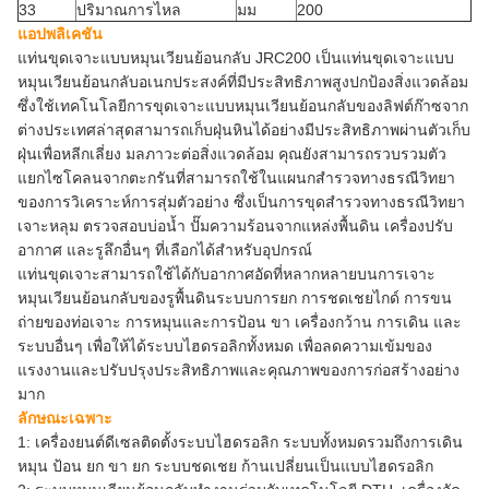
33
ปริมาณการไหล
มม
200
แอปพลิเคชัน
แท่นขุดเจาะแบบหมุนเวียนย้อนกลับ JRC200 เป็นแท่นขุดเจาะแบบ
หมุนเวียนย้อนกลับอเนกประสงค์ที่มีประสิทธิภาพสูงปกป้องสิ่งแวดล้อม
ซึ่งใช้เทคโนโลยีการขุดเจาะแบบหมุนเวียนย้อนกลับของลิฟต์ก๊าซจาก
ต่างประเทศล่าสุดสามารถเก็บฝุ่นหินได้อย่างมีประสิทธิภาพผ่านตัวเก็บ
ฝุ่นเพื่อหลีกเลี่ยง มลภาวะต่อสิ่งแวดล้อม คุณยังสามารถรวบรวมตัว
แยกไซโคลนจากตะกรันที่สามารถใช้ในแผนกสำรวจทางธรณีวิทยา
ของการวิเคราะห์การสุ่มตัวอย่าง ซึ่งเป็นการขุดสำรวจทางธรณีวิทยา
เจาะหลุม ตรวจสอบบ่อน้ำ ปั๊มความร้อนจากแหล่งพื้นดิน เครื่องปรับ
อากาศ และรูลึกอื่นๆ ที่เลือกได้สำหรับอุปกรณ์
แท่นขุดเจาะสามารถใช้ได้กับอากาศอัดที่หลากหลายบนการเจาะ
หมุนเวียนย้อนกลับของรูพื้นดินระบบการยก การชดเชยไกด์ การขน
ถ่ายของท่อเจาะ การหมุนและการป้อน ขา เครื่องกว้าน การเดิน และ
ระบบอื่นๆ เพื่อให้ได้ระบบไฮดรอลิกทั้งหมด เพื่อลดความเข้มของ
แรงงานและปรับปรุงประสิทธิภาพและคุณภาพของการก่อสร้างอย่าง
มาก
ลักษณะเฉพาะ
1: เครื่องยนต์ดีเซลติดตั้งระบบไฮดรอลิก ระบบทั้งหมดรวมถึงการเดิน
หมุน ป้อน ยก ขา ยก ระบบชดเชย ก้านเปลี่ยนเป็นแบบไฮดรอลิก