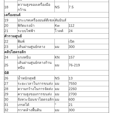
ความสูงของเครื่องมือ
18
NS
7.5
กว้าน
เครื่องยนต์
19
ประเภทเครื่องยนต์ดีเซล
คัมมินส์
20
พิกัดแรงม้า
Kw
112
21
ระบบไฟฟ้า
โวลต์
24
ตัวรวมศูนย์
22
พิมพ์
เปิด
23
เส้นผ่านศูนย์กลาง
มม
300
คลิปไฮดรอลิก
24
แรงหนีบ
KN
157
เส้นผ่านศูนย์กลางก้าน
25
มม
76-219
หนีบ
มิติ
26
น้ำหนักสุทธิ
NS
13
27
ระยะเวลาในการขนส่ง
มม
7550
28
ความกว้างในการจัดส่ง
มม
2260
29
ความสูงของการขนส่ง
มม
2700
30
จังหวะป้อนขาไฮดรอลิก
มม
600
31
เกรดได้
°
21
32
กวาดล้างพื้นดิน
มม
300