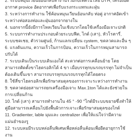
2: ระบบหมุนเวียนย้อนกลับทำงานร่วมกับเทคโนโลยี DTH, เครื่องอัด
อากาศ provice อัดอากาศเพื่อรับแรงกระแทกและฝุ่น
3. ระหว่างการทำงาน ใช้ค้อนหมุนเวียนย้อนกลับ ท่อคู่ อากาศอัดเข้า
ระหว่างท่อสองท่อและฝุ่นออกจากยางใน
4. นอกจากนี้ยังมีการไหลเวียนในเชิงบวกโดยใช้เครื่องมือเจาะปกติ
5. ระบบการทำงานประกอบด้วยระบบฟีด, ไกด์ (เสา), หัวโรตารี่,
ระบบชดเชย, ตัวรวมศูนย์, ก้านแลกเปลี่ยน cystem, ขดลวดและอื่น ๆ
6. แรงดันแกน, ความเร็วในการป้อน, ความเร็วในการหมุนสามารถ
ปรับได้
7. ระบบเดินเป็นระบบเดินเองได้ สะดวกต่อการเคลื่อนย้าย โดย
สามารถติดตั้งขาไฮดรอลิกได้ 4 ขา เมื่อบรรทุกบนรถบรรทุก ไม่จำเป็น
ต้องเดินขึ้นเขา สามารถบรรทุกบนรถบรรทุกได้โดยตรง
8. ใช้สี่ขาไฮดรอลิกเพื่อรักษาสมดุลของการเจาะระหว่างการทำงาน
9. ขดลวดย่อยสามารถยกเครื่องมือเจาะ Max.1ton ได้และยังช่วยใน
การเปลี่ยนก้าน
10. ไกด์ (เสา) สามารถทำงานใน 45 ° -90 °ไกด์มีระบบขยายซึ่งทำให้
คู่มือสามารถเคลื่อนไปยังพื้นผิวการเจาะเพื่อรักษาสมดุลของไกด์
11. Gradienter, lable มุมและ centralizer เพื่อให้แน่ใจว่ามีความ
แม่นยำของรู
12. ระบบลมมีระบบหล่อลื่นพิเศษเพื่อหล่อลื่นค้อนเพื่อยืดอายุการใช้
งาน