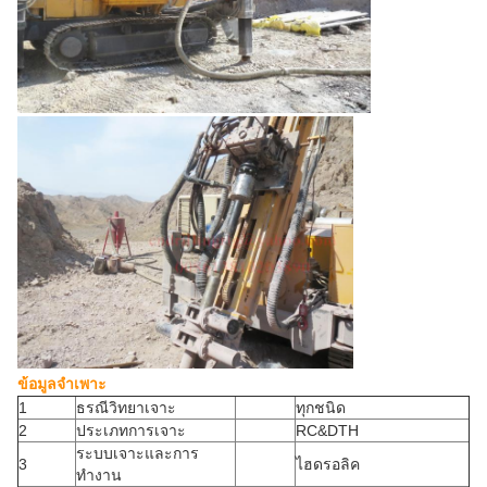
ข้อมูลจำเพาะ
1
ธรณีวิทยาเจาะ
ทุกชนิด
2
ประเภทการเจาะ
RC&DTH
ระบบเจาะและการ
3
ไฮดรอลิค
ทำงาน