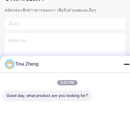
สมัครสมาชิกข่าวสารของเรา เพื่อรับส่วนลดและอื่นๆ
Tina Zheng
ติดต่อเรา
9:53 PM
Good day, what product are you looking for?
นโยบายความเป็นส่วนตัว
|
แผนผังเว็บไซต์
| จีน ดี คุณภาพ แท่น
เจาะหิน ผู้จัดจําหน่าย.ลิขสิทธิ์ 2018-2026 Beijing Jincheng Mining
Technology Co., Ltd. ทั้งหมด สิทธิพิเศษ