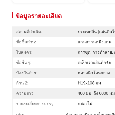
ข้อมูลรายละเอียด
สถานที่กำเนิด:
ประเทศจีน (แผ่นดินใ
ชื่อชิ้นส่วน:
แกนสว่านหนึ่งแกน
ใบสมัคร:
การขุด, การทำลาย, 
ชื่ออื่น ๆ:
เหล็กเจาะอินทิกรัล
ป้องกันด้าย:
พลาสติกโลหะยาง
ก้าน 2:
H19x108 มม
ความยาว:
400 มม. ถึง 6000 มม
รายละเอียดการบรรจุ:
กล่องไม้
ก้านสว่านเรียว
, 
เหล็กเจาะห
เน้น: