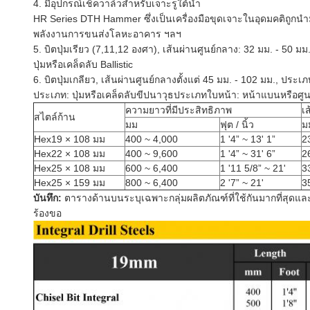
4. มีอุปกรณ์เช็ควาล์วสำหรับเจาะรูใต้น้ำ
HR Series DTH Hammer ซึ่งเป็นเครื่องมือขุดเจาะในอุดมคติถูกนำม
พลังงานการขนส่งโลหะอาคาร ฯลฯ
5. บิตปุ่มเรียว (7,11,12 องศา), เส้นผ่านศูนย์กลาง: 32 มม. - 50 ม
ปุ่มหรือเคล็ดลับ Ballistic
6. บิตปุ่มเกลียว, เส้นผ่านศูนย์กลางตั้งแต่ 45 มม. - 102 มม., ประ
ประเภท: ปุ่มหรือเคล็ดลับขีปนาวุธประเภทใบหน้า: หน้าแบนหรือศู
ความยาวที่มีประสิทธิภาพ
เ
สไตล์ก้าน
มม
ฟุต / นิ้ว
ม
Hex19 × 108 มม
400 ~ 4,000
1 '4” ~ 13' 1”
2
Hex22 × 108 มม
400 ~ 9,600
1 '4” ~ 31' 6”
2
Hex25 × 108 มม
600 ~ 6,400
1 '11 5/8” ~ 21'
3
Hex25 × 159 มม
800 ~ 6,400
2 '7” ~ 21'
3
บันทึก:
ตารางด้านบนระบุเฉพาะกลุ่มผลิตภัณฑ์ที่ใช้กันมากที่สุดแ
ร้องขอ