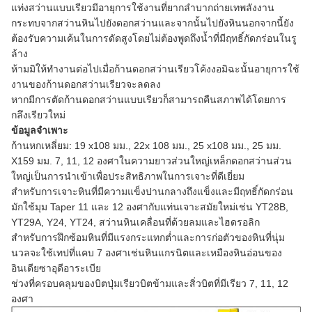
แท่งสว่านแบบเรียวมีอายุการใช้งานที่ยากลำบากถ่ายเทพลังงาน
กระทบจากสว่านหินไปยังดอกสว่านและจากนั้นไปยังหินนอกจากนี้ยัง
ต้องรับความเค้นในการดัดสูงโดยไม่ต้องพูดถึงน้ำที่มีฤทธิ์กัดกร่อนในรู
ล้าง
ห้ามมิให้ทำงานต่อไปเมื่อก้านดอกสว่านเรียวโค้งงอมิฉะนั้นอายุการใช้
งานของก้านดอกสว่านเรียวจะลดลง
หากมีการตัดก้านดอกสว่านแบบเรียวก็สามารถคืนสภาพได้โดยการ
กลึงเรียวใหม่
ข้อมูลจำเพาะ
ก้านหกเหลี่ยม: 19 x108 มม., 22x 108 มม., 25 x108 มม., 25 มม.
X159 มม. 7, 11, 12 องศาในความยาวส่วนใหญ่เหล็กดอกสว่านส่วน
ใหญ่เป็นการนำเข้าเพื่อประสิทธิภาพในการเจาะที่ดีเยี่ยม
สำหรับการเจาะหินที่มีความแข็งปานกลางถึงแข็งและมีฤทธิ์กัดกร่อน
มักใช้มุม Taper 11 และ 12 องศากับแท่นเจาะสมัยใหม่เช่น YT28B,
YT29A, Y24, YT24, สว่านหินเคลื่อนที่ด้วยลมและไฮดรอลิก
สำหรับการฝึกซ้อมหินที่มีแรงกระแทกต่ำและการก่อตัวของหินที่นุ่ม
นวลจะใช้เทปที่แคบ 7 องศาเช่นหินแกรนิตและเหมืองหินอ่อนของ
อินเดียซาอุดีอาระเบีย
ช่วงที่ครอบคลุมของบิตปุ่มเรียวบิตข้ามและสิ่วบิตที่มีเรียว 7, 11, 12
องศา