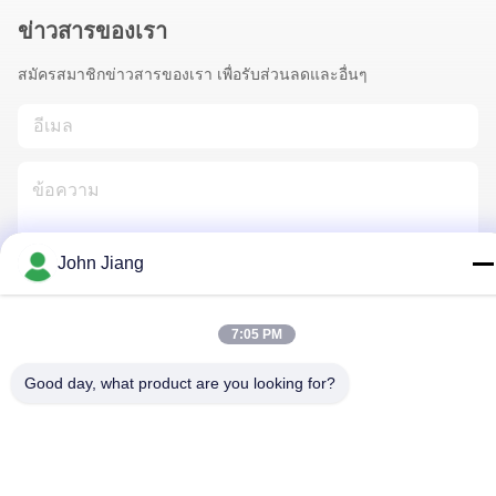
ข่าวสารของเรา
สมัครสมาชิกข่าวสารของเรา เพื่อรับส่วนลดและอื่นๆ
John Jiang
ติดต่อเรา
7:05 PM
Good day, what product are you looking for?
นโยบายความเป็นส่วนตัว
|
แผนผังเว็บไซต์
| จีน ดี คุณภาพ แท่น
เจาะหิน ผู้จัดจําหน่าย.ลิขสิทธิ์ 2018-2026 Beijing Jincheng Mining
Technology Co., Ltd. ทั้งหมด สิทธิพิเศษ