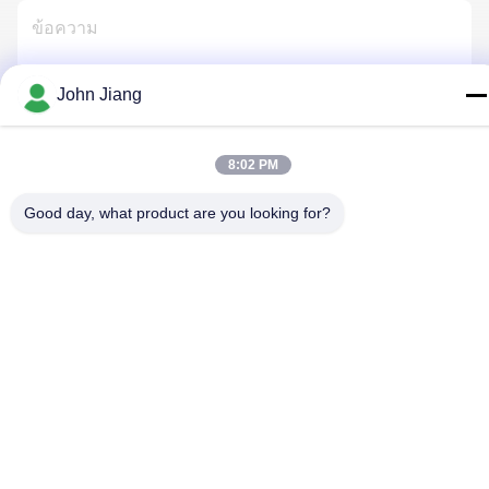
John Jiang
ติดต่อเรา
8:02 PM
Good day, what product are you looking for?
นโยบายความเป็นส่วนตัว
|
แผนผังเว็บไซต์
| จีน ดี คุณภาพ แท่น
เจาะหิน ผู้จัดจําหน่าย.ลิขสิทธิ์ 2018-2026 Beijing Jincheng Mining
Technology Co., Ltd. ทั้งหมด สิทธิพิเศษ