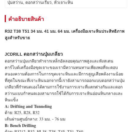
ปุ่มสว่าน
, 
ดอกสว่านเรียว
, 
หัวเจาะหิน
คําอธิบายสินค้า
R32 T38 T51 34 มม. 41 มม. 64 มม. เครื่องมือเจาะหินประสิทธิภาพ
สูงสำหรับขาย
ดอกสว่านปุ่มเกลียว
JCDRILL
ดอกสว่านปุ่มเกลียวทำจากเหล็กอัลลอยคุณภาพสูงและทังสเตน
คาร์ไบด์เครื่องมือขุดเจาะของเรามีความทนทานเพียงพอที่จะตอบ
สนองความต้องการในการขุดเจาะหินและมีการสูญเสียพลังงานน้อย
ที่สุดในขณะที่เจาะหินนอกจากนี้เรายังสามารถออกแบบดอกสว่านปุ่ม
เกลียวที่กำหนดเองได้ตามการใช้งานการเจาะที่แตกต่างกันและดอก
สว่านแบบกำหนดเองสามารถใช้ได้กับการเจาะหินอ่อนหินกลางและ
หินแข็ง
A: Drifting and Tunneling
ด้าย: R25, R28, R32
เส้นผ่านศูนย์กลาง: 33 มม. - 76 มม
B: Bench Drilling
ด้าย: R3212, R32, HL38, T38, T45, T51, T60