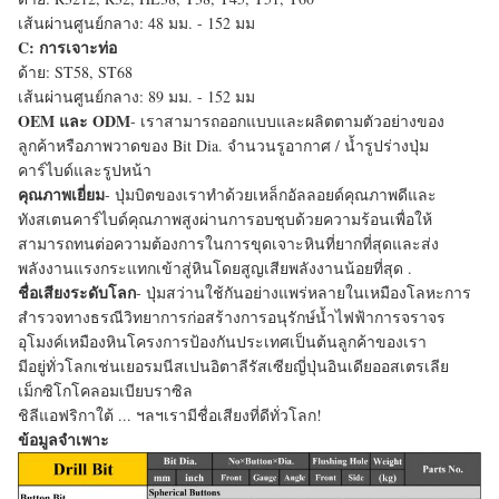
เส้นผ่านศูนย์กลาง: 48 มม. - 152 มม
C: การเจาะท่อ
ด้าย: ST58, ST68
เส้นผ่านศูนย์กลาง: 89 มม. - 152 มม
OEM และ ODM
- เราสามารถออกแบบและผลิตตามตัวอย่างของ
ลูกค้าหรือภาพวาดของ Bit Dia. จำนวนรูอากาศ / น้ำรูปร่างปุ่ม
คาร์ไบด์และรูปหน้า
คุณภาพเยี่ยม
- ปุ่มบิตของเราทำด้วยเหล็กอัลลอยด์คุณภาพดีและ
ทังสเตนคาร์ไบด์คุณภาพสูงผ่านการอบชุบด้วยความร้อนเพื่อให้
สามารถทนต่อความต้องการในการขุดเจาะหินที่ยากที่สุดและส่ง
พลังงานแรงกระแทกเข้าสู่หินโดยสูญเสียพลังงานน้อยที่สุด .
ชื่อเสียงระดับโลก
- ปุ่มสว่านใช้กันอย่างแพร่หลายในเหมืองโลหะการ
สำรวจทางธรณีวิทยาการก่อสร้างการอนุรักษ์น้ำไฟฟ้าการจราจร
อุโมงค์เหมืองหินโครงการป้องกันประเทศเป็นต้นลูกค้าของเรา
มีอยู่ทั่วโลกเช่นเยอรมนีสเปนอิตาลีรัสเซียญี่ปุ่นอินเดียออสเตรเลีย
เม็กซิโกโคลอมเบียบราซิล
ชิลีแอฟริกาใต้ ... ฯลฯเรามีชื่อเสียงที่ดีทั่วโลก!
ข้อมูลจำเพาะ