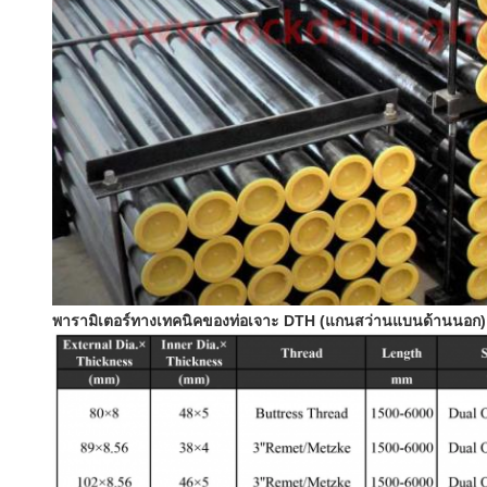
พารามิเตอร์ทางเทคนิคของท่อเจาะ DTH (แกนสว่านแบนด้านนอก)