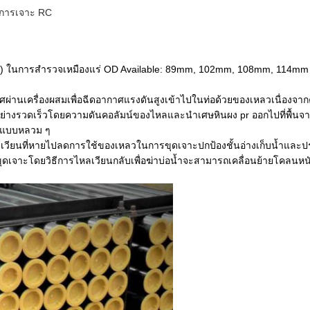
งการเจาะ RC
ในการสำรวจเหมืองแร่ OD Available: 89mm, 102mm, 108mm, 114mm (3-1 / 
อากาศผ่านเครื่องผสมเพื่อฉีดอากาศแรงดันสูงเข้าไปในท่อด้วยของเหลวเนื่อ
่างรวดเร็วโดยความดันคอลัมน์ของไหลและนำเศษหินผง pr ออกไปที่พื้นจากก้น
ูปแบบหลวม ๆ
เวียนที่หายไปลดการใช้ของเหลวในการขุดเจาะปกป้องชั้นอ่างเก็บน้ำและประห
เจาะโดยวิธีการไหลเวียนกลับเพื่อฆ่าบ่อน้ำจะสามารถเคลื่อนย้ายโคลนหนั