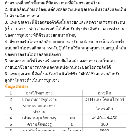
ทำจากเหล็กกล้าทั้งหมดที่มีสมรรถนะที่ดีในการออฟโรด
2. ขับเคลื่อนด้วยเครื่องยนต์ดีเซลอิสระแท่นขุดเจาะนี้ทรงพลังและเต็ม
ไปด้วยพลังมหาศาล
3. แท่นขุดเจาะนี้มีรอกสองตัวดังนั้นการยกและลดความเร็วสามระดับ
(เร็ว - กลาง - ช้า) สามารถทำได้เพื่อปรับปรุงประสิทธิภาพการทำงาน
ของการขุดเจาะที่ดีด้วยแรงยกขนาดใหญ่
4. มีขารองรับไฮดรอลิกสี่ขาและขารองรับกลสองขาการล็อคสองครั้ง
แบบกลไกไฮดรอลิกสามารถรับรู้ได้โดยใช้แกนลูกสูบกระบอกสูบน้ำมัน
ของขารองรับไฮดรอลิกแต่ละตัว
5. หอคอยเจาะใช้โครงสร้างแบบยืดไสลด์ของอาคารภายในและ
ภายนอกซึ่งสามารถกำหนดตำแหน่งผ่านกระบอกไฮดรอลิกได้
6. แท่นขุดเจาะนี้ติดตั้งเครื่องกำเนิดไฟฟ้า 24KW ซึ่งสะดวกสำหรับ
ลูกค้าในการดำเนินการขุดเจาะ
ข้อมูลจำเพาะ
1
ธรณีวิทยาเจาะ
ทุกชนิด
2
ประเภทการขุดเจาะ
DTH และโคลนโรตารี
ระบบเจาะและการ
3
ไฮดรอลิก
ทำงาน
4
เส้นผ่านศูนย์กลางรู
มม
Φ140— Φ450
5
ความลึกของรู
ม
300
6
แรงบิดในการหมุน
นาโนเมตร
6900