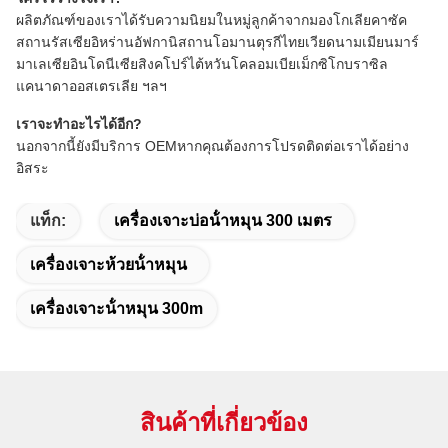
ผลิตภัณฑ์ของเราได้รับความนิยมในหมู่ลูกค้าจากมองโกเลียคาซัค
สถานรัสเซียอิหร่านอัฟกานิสถานโอมานตุรกีไทยเวียดนามเมียนมาร์
มาเลเซียอินโดนีเซียสิงคโปร์ไต้หวันโคลอมเบียเม็กซิโกบราซิล
แคนาดาออสเตรเลีย ฯลฯ
เราจะทำอะไรได้อีก?
นอกจากนี้ยังมีบริการ OEMหากคุณต้องการโปรดติดต่อเราได้อย่าง
อิสระ
แท็ก:
เครื่องเจาะบ่อน้ําหมุน 300 เมตร
เครื่องเจาะห้วยน้ําหมุน
เครื่องเจาะน้ําหมุน 300m
สินค้าที่เกี่ยวข้อง