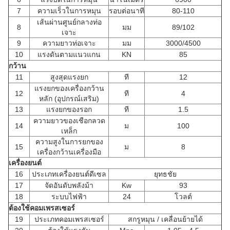
7
ความเร็วในการหมุน
รอบต่อนาที
80-110
เส้นผ่านศูนย์กลางท่อ
8
มม
89/102
เจาะ
9
ความยาวท่อเจาะ
มม
3000/4500
10
แรงดันตามแนวแกน
KN
85
กว้าน
11
สูงสุดแรงยก
ที
12
แรงยกของเครื่องกว้าน
12
ที
4
หลัก (อุปกรณ์เสริม)
13
แรงยกของรอก
ที
1.5
ความยาวของเชือกลวด
14
ม
100
เหล็ก
ความสูงในการยกของ
15
ม
8
เครื่องกว้านเครื่องมือ
เครื่องยนต์
16
ประเภทเครื่องยนต์ดีเซล
ยุทธชัย
17
จัดอันดับพลังม้า
Kw
93
18
ระบบไฟฟ้า
24
โวลต์
ต้องใช้คอมเพรสเซอร์
19
ประเภทคอมเพรสเซอร์
สกรูหมุน / เคลื่อนย้ายได้