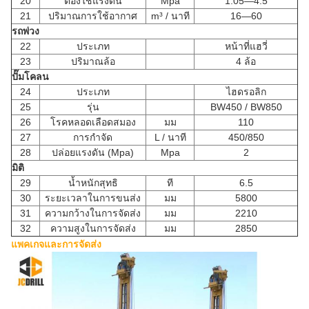
20
ต้องใช้แรงดัน
Mpa
1.05—4.5
21
ปริมาณการใช้อากาศ
m³ / นาที
16—60
รถพ่วง
22
ประเภท
หน้าที่แฮวี่
23
ปริมาณล้อ
4 ล้อ
ปั๊มโคลน
24
ประเภท
ไฮดรอลิก
25
รุ่น
BW450 / BW850
26
โรคหลอดเลือดสมอง
มม
110
27
การกำจัด
L / นาที
450/850
28
ปล่อยแรงดัน (Mpa)
Mpa
2
มิติ
29
น้ำหนักสุทธิ
ที
6.5
30
ระยะเวลาในการขนส่ง
มม
5800
31
ความกว้างในการจัดส่ง
มม
2210
32
ความสูงในการจัดส่ง
มม
2850
แพคเกจและการจัดส่ง