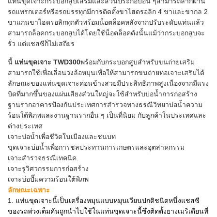
แท่นขุดเจาะกระบอกสูบเสริมและส่วนประกอบอื่น ๆสามารถลากผ่าน
รถแทรกเตอร์หรือรถบรรทุกมีการติดตั้งขาไฮดรอลิก 4 ขาและขากล 2
ขาแกนขาไฮดรอลิกทุกตัวพร้อมน็อตล็อคหลังจากปรับระดับแท่นแล้ว
สามารถล็อคกระบอกสูบได้โดยใช้น็อตล็อคดังนั้นแม้ว่ากระบอกสูบจะ
รั่ว แต่แชสซีก็ไม่เสถียร
นี้
แท่นขุดเจาะ TWD300
พร้อมกับกระบอกสูบสำหรับขนถ่ายเสริม
สามารถใช้เพื่อเลื่อนวงล้อหมุนเพื่อให้สามารถขนถ่ายท่อเจาะเสริมได้
ลักษณะของแท่นขุดเจาะค่อนข้างสวยมีประสิทธิภาพสูงเนื่องจากมีแรง
บิดที่มากขึ้นของแผ่นเสียงส่วนใหญ่จะใช้สำหรับบ่อน้ำการก่อสร้าง
ฐานรากอาคารป้องกันประเทศการสำรวจทางธรณีวิทยาบ่อน้ำความ
ร้อนใต้พิภพและงานฐานรากอื่น ๆ เป็นที่นิยม กับลูกค้าในประเทศและ
ต่างประเทศ
เจาะบ่อน้ำเพื่อชีวิตในเมืองและชนบท
ขุดเจาะบ่อน้ำเพื่อการชลประทานการเกษตรและอุตสาหกรรม
เจาะสำรวจธรณีเทคนิค.
เจาะรูวิศวกรรมการก่อสร้าง
เจาะบ่อปั๊มความร้อนใต้พิภพ
ลักษณะเฉพาะ
1. แท่นขุดเจาะนี้เป็นเครื่องหมุนแบบหมุนเวียนปกติชนิดหนึ่งแชสซี
ของรถพ่วงเต็มคันถูกนำไปใช้ในแท่นขุดเจาะนี้ซึ่งติดตั้งยางเมริเดียนที่