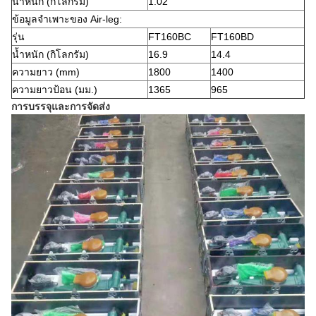
น้ำหนัก (กิโลกรัม)
1.02
ข้อมูลจำเพาะของ Air-leg:
รุ่น
FT160BC
FT160BD
น้ำหนัก (กิโลกรัม)
16.9
14.4
ความยาว (mm)
1800
1400
ความยาวป้อน (มม.)
1365
965
การบรรจุและการจัดส่ง