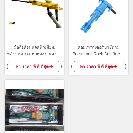
มือถือค้อนแจ็คนิวเมี่ยม,
คอมเพรสเซอร์ขายึดลม
พลังงานกระแทกพลังงานสูงขา
Pneumatic Rock Drill กับช่วง
เจาะหิน YT29A
มุม 0 - 360 ° Hole YT24
หา ราคา ที่ ดี ที่สุด
หา ราคา ที่ ดี ที่สุด