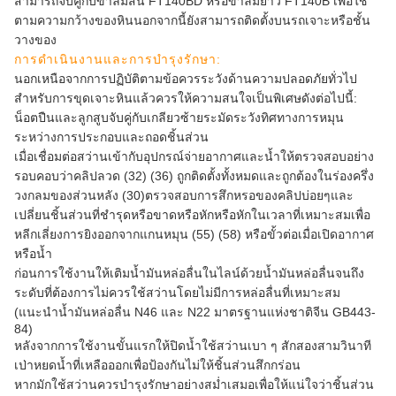
สามารถจับคู่กับขาลมสั้น FT140BD หรือขาลมยาว FT140B เพื่อใช้
ตามความกว้างของหินนอกจากนี้ยังสามารถติดตั้งบนรถเจาะหรือชั้น
วางของ
การดำเนินงานและการบำรุงรักษา:
นอกเหนือจากการปฏิบัติตามข้อควรระวังด้านความปลอดภัยทั่วไป
สำหรับการขุดเจาะหินแล้วควรให้ความสนใจเป็นพิเศษดังต่อไปนี้:
น็อตปืนและลูกสูบจับคู่กับเกลียวซ้ายระมัดระวังทิศทางการหมุน
ระหว่างการประกอบและถอดชิ้นส่วน
เมื่อเชื่อมต่อสว่านเข้ากับอุปกรณ์จ่ายอากาศและน้ำให้ตรวจสอบอย่าง
รอบคอบว่าคลิปลวด (32) (36) ถูกติดตั้งทั้งหมดและถูกต้องในร่องครึ่ง
วงกลมของส่วนหลัง (30)ตรวจสอบการสึกหรอของคลิปบ่อยๆและ
เปลี่ยนชิ้นส่วนที่ชำรุดหรือขาดหรือหักหรือหักในเวลาที่เหมาะสมเพื่อ
หลีกเลี่ยงการยิงออกจากแกนหมุน (55) (58) หรือขั้วต่อเมื่อเปิดอากาศ
หรือน้ำ
ก่อนการใช้งานให้เติมน้ำมันหล่อลื่นในไลน์ด้วยน้ำมันหล่อลื่นจนถึง
ระดับที่ต้องการไม่ควรใช้สว่านโดยไม่มีการหล่อลื่นที่เหมาะสม
(แนะนำน้ำมันหล่อลื่น N46 และ N22 มาตรฐานแห่งชาติจีน GB443-
84)
หลังจากการใช้งานขั้นแรกให้ปิดน้ำใช้สว่านเบา ๆ สักสองสามวินาที
เป่าหยดน้ำที่เหลือออกเพื่อป้องกันไม่ให้ชิ้นส่วนสึกกร่อน
หากมักใช้สว่านควรบำรุงรักษาอย่างสม่ำเสมอเพื่อให้แน่ใจว่าชิ้นส่วน