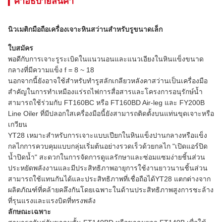
คําอธิบายสินค้า
นิวเมติกมือถือเครื่องเจาะหินสว่านสำหรับรูขนาดเล็ก
ใบสมัคร
พอดีกับการเจาะรูระเบิดในแนวนอนและแนวเอียงในหินแข็งขนาด
กลางที่มีความแข็ง f = 8 ~ 18
นอกจากนี้ยังอาจใช้สำหรับทำรูสลักเกลียวหลังคาสว่านเป็นเครื่องมือ
สำคัญในการทำเหมืองแร่รถไฟการสื่อสารและโครงการอนุรักษ์น้ำ
สามารถใช้ร่วมกับ FT160BC หรือ FT160BD Air-leg และ FY200B
Line Oiler ที่มีปลอกใสเครื่องมือนี้ยังสามารถติดตั้งบนแท่นขุดเจาะหรือ
เกวียน
YT28 เหมาะสำหรับการเจาะแบบเปียกในหินแข็งปานกลางหรือแข็ง
กลไกการควบคุมแบบกลุ่มเริ่มต้นอย่างรวดเร็วด้วยกลไก "เปิดแอร์ปิด
น้ำปิดน้ำ" สะดวกในการจัดการดูแลรักษาและซ่อมแซมง่ายชิ้นส่วน
ประหยัดพลังงานและมีประสิทธิภาพอายุการใช้งานยาวนานชิ้นส่วน
สามารถใช้แทนกันได้และประสิทธิภาพที่เชื่อถือได้YT28 แตกต่างจาก
ผลิตภัณฑ์ที่คล้ายคลึงกันโดยเฉพาะในด้านประสิทธิภาพสูงการชะล้าง
ที่รุนแรงและแรงบิดที่ทรงพลัง
ลักษณะเฉพาะ