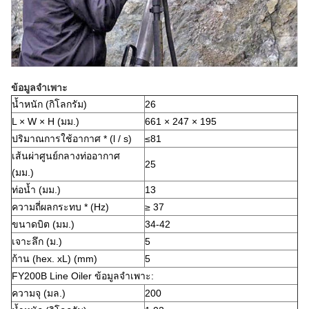
ข้อมูลจำเพาะ
น้ำหนัก (กิโลกรัม)
26
L × W × H (มม.)
661 × 247 × 195
ปริมาณการใช้อากาศ * (l / s)
≤81
เส้นผ่าศูนย์กลางท่ออากาศ
25
(มม.)
ท่อน้ำ (มม.)
13
ความถี่ผลกระทบ * (Hz)
≥ 37
ขนาดบิต (มม.)
34-42
เจาะลึก (ม.)
5
ก้าน (hex. xL) (mm)
5
FY200B Line Oiler ข้อมูลจำเพาะ:
ความจุ (มล.)
200