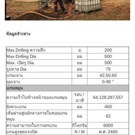
ข้อมูลจำเพาะ
Max.Drilling ความลึก
ม
200
Max.Drilling Dia
มม
500
Max. เปิดรู Dia.
มม
500
รูปลาย Dia
มม
75
แกนเจาะ
มม
42,50,60
มุมเจาะ
0-90 °
แกนหมุน
รอบ / 
ความเร็วไปข้างหน้าของแกนหมุน
64,128,287,557
นาที
จังหวะแกน
มม
450
เส้นผ่านศูนย์กลางภายในของแกน
มม
62
หมุน
ความสามารถในการยกแกน
กิโลกรัม
6000
แกนสูงสุดแรงบิด
N / M
พ.ศ. 2400