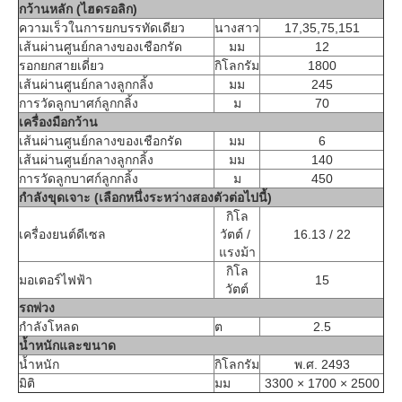
กว้านหลัก (ไฮดรอลิก)
ความเร็วในการยกบรรทัดเดียว
นางสาว
17,35,75,151
เส้นผ่านศูนย์กลางของเชือกรัด
มม
12
รอกยกสายเดี่ยว
กิโลกรัม
1800
เส้นผ่านศูนย์กลางลูกกลิ้ง
มม
245
การวัดลูกบาศก์ลูกกลิ้ง
ม
70
เครื่องมือกว้าน
เส้นผ่านศูนย์กลางของเชือกรัด
มม
6
เส้นผ่านศูนย์กลางลูกกลิ้ง
มม
140
การวัดลูกบาศก์ลูกกลิ้ง
ม
450
กำลังขุดเจาะ (เลือกหนึ่งระหว่างสองตัวต่อไปนี้)
กิโล
เครื่องยนต์ดีเซล
วัตต์ / 
16.13 / 22
แรงม้า
กิโล
มอเตอร์ไฟฟ้า
15
วัตต์
รถพ่วง
กำลังโหลด
ต
2.5
น้ำหนักและขนาด
น้ำหนัก
กิโลกรัม
พ.ศ. 2493
มิติ
มม
3300 × 1700 × 2500