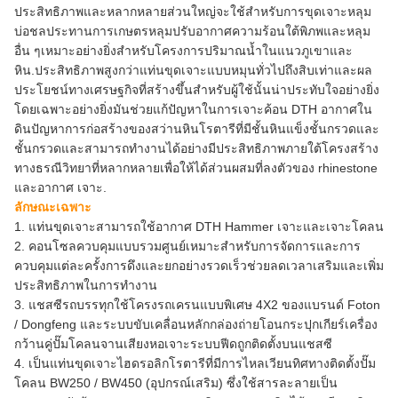
ประสิทธิภาพและหลากหลายส่วนใหญ่จะใช้สำหรับการขุดเจาะหลุม
บ่อชลประทานการเกษตรหลุมปรับอากาศความร้อนใต้พิภพและหลุม
อื่น ๆเหมาะอย่างยิ่งสำหรับโครงการปริมาณน้ำในแนวภูเขาและ
หิน.ประสิทธิภาพสูงกว่าแท่นขุดเจาะแบบหมุนทั่วไปถึงสิบเท่าและผล
ประโยชน์ทางเศรษฐกิจที่สร้างขึ้นสำหรับผู้ใช้นั้นน่าประทับใจอย่างยิ่ง
โดยเฉพาะอย่างยิ่งมันช่วยแก้ปัญหาในการเจาะค้อน DTH อากาศใน
ดินปัญหาการก่อสร้างของสว่านหินโรตารีที่มีชั้นหินแข็งชั้นกรวดและ
ชั้นกรวดและสามารถทำงานได้อย่างมีประสิทธิภาพภายใต้โครงสร้าง
ทางธรณีวิทยาที่หลากหลายเพื่อให้ได้ส่วนผสมที่ลงตัวของ rhinestone
และอากาศ เจาะ.
ลักษณะเฉพาะ
1. แท่นขุดเจาะสามารถใช้อากาศ DTH Hammer เจาะและเจาะโคลน
2. คอนโซลควบคุมแบบรวมศูนย์เหมาะสำหรับการจัดการและการ
ควบคุมแต่ละครั้งการดึงและยกอย่างรวดเร็วช่วยลดเวลาเสริมและเพิ่ม
ประสิทธิภาพในการทำงาน
3. แชสซีรถบรรทุกใช้โครงรถเครนแบบพิเศษ 4X2 ของแบรนด์ Foton
/ Dongfeng และระบบขับเคลื่อนหลักกล่องถ่ายโอนกระปุกเกียร์เครื่อง
กว้านคู่ปั๊มโคลนจานเสียงหอเจาะระบบฟีดถูกติดตั้งบนแชสซี
4. เป็นแท่นขุดเจาะไฮดรอลิกโรตารีที่มีการไหลเวียนทิศทางติดตั้งปั๊ม
โคลน BW250 / BW450 (อุปกรณ์เสริม) ซึ่งใช้สารละลายเป็น