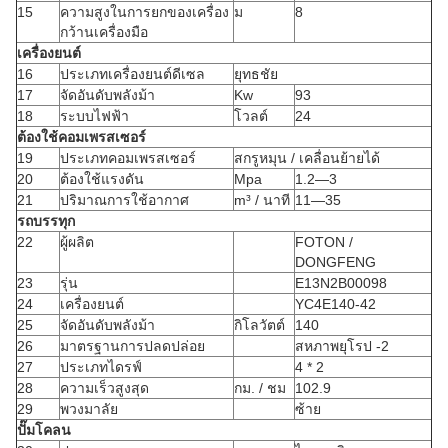
15
ความสูงในการยกของเครื่อง
ม
8
กว้านเครื่องมือ
เครื่องยนต์
16
ประเภทเครื่องยนต์ดีเซล
ยุทธชัย
17
จัดอันดับพลังม้า
Kw
93
18
ระบบไฟฟ้า
โวลต์
24
ต้องใช้คอมเพรสเซอร์
19
ประเภทคอมเพรสเซอร์
สกรูหมุน / เคลื่อนย้ายได้
20
ต้องใช้แรงดัน
Mpa
1.2—3
21
ปริมาณการใช้อากาศ
m³ / นาที
11—35
รถบรรทุก
22
ผู้ผลิต
FOTON /
DONGFENG
23
รุ่น
E13N2B00098
24
เครื่องยนต์
YC4E140-42
25
จัดอันดับพลังม้า
กิโลวัตต์
140
26
มาตรฐานการปลดปล่อย
สหภาพยุโรป -2
27
ประเภทไดรฟ์
4 * 2
28
ความเร็วสูงสุด
กม. / ชม
102.9
29
พวงมาลัย
ซ้าย
ปั๊มโคลน