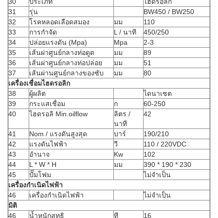
30
ประเภท
ไฮดรอลิก
31
รุ่น
BW450 / BW250
32
โรคหลอดเลือดสมอง
มม
110
33
การกำจัด
L / นาที
450/250
34
ปล่อยแรงดัน (Mpa)
Mpa
2-3
35
เส้นผ่าศูนย์กลางท่อดูด
มม
89
36
เส้นผ่าศูนย์กลางท่อปล่อย
มม
51
37
เส้นผ่านศูนย์กลางของซับ
มม
80
เครื่องเชื่อมไฮดรอลิก
38
ผู้ผลิต
ไดนาเซต
39
กระแสเชื่อม
ก
60-250
40
ไฮดรอลิ Min.oilflow
ลิตร /
42
นาที
41
Nom / แรงดันสูงสุด
บาร์
190/210
42
แรงดันไฟฟ้า
วี
110 / 220VDC
43
อำนาจ
Kw
102
44
L * W * H
มม
390 * 190 * 230
45
ปั๊มโฟม
ไม่จำเป็น
เครื่องกำเนิดไฟฟ้า
46
เครื่องกำเนิดไฟฟ้า
ไม่จำเป็น
มิติ
46
น้ำหนักสุทธิ
ที
16