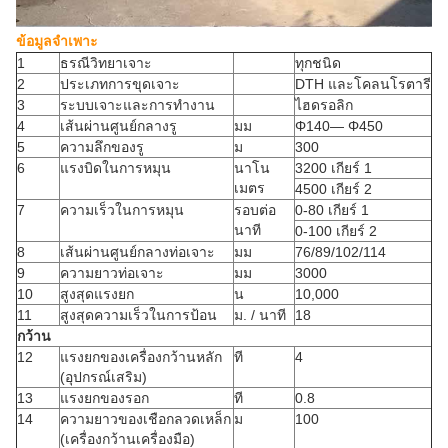
ข้อมูลจำเพาะ
1
ธรณีวิทยาเจาะ
ทุกชนิด
2
ประเภทการขุดเจาะ
DTH และโคลนโรตารี
3
ระบบเจาะและการทำงาน
ไฮดรอลิก
4
เส้นผ่านศูนย์กลางรู
มม
Φ140— Φ450
5
ความลึกของรู
ม
300
6
แรงบิดในการหมุน
นาโน
3200 เกียร์ 1
เมตร
4500 เกียร์ 2
7
ความเร็วในการหมุน
รอบต่อ
0-80 เกียร์ 1
นาที
0-100 เกียร์ 2
8
เส้นผ่านศูนย์กลางท่อเจาะ
มม
76/89/102/114
9
ความยาวท่อเจาะ
มม
3000
10
สูงสุดแรงยก
น
10,000
11
สูงสุดความเร็วในการป้อน
ม. / นาที
18
กว้าน
12
แรงยกของเครื่องกว้านหลัก
ที
4
(อุปกรณ์เสริม)
13
แรงยกของรอก
ที
0.8
14
ความยาวของเชือกลวดเหล็ก
ม
100
(เครื่องกว้านเครื่องมือ)