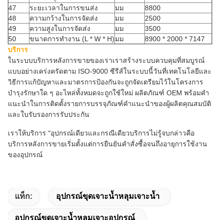
47
ระยะเวลาในการขนส่ง
มม
8800
48
ความกว้างในการจัดส่ง
มม
2500
49
ความสูงในการจัดส่ง
มม
3500
50
ขนาดการทำงาน (L * W * H)
มม
8900 * 2000 * 7147
บริการ
ในระบบบริการหลังการขายของเราเราสร้างระบบควบคุมที่สมบูรณ์
แบบอย่างเคร่งครัดตาม ISO-9000 ซีรีส์ในระบบนี้วันที่เทคโนโลยีและ
วิธีการแก้ปัญหาและมาตรการป้องกันจะถูกจัดเตรียมไว้ในโครงการ
บำรุงรักษาใด ๆ อะไหล่ทั้งหมดจะถูกใช้ใหม่ ผลิตภัณฑ์ OEM พร้อมคำ
แนะนำในการติดตั้งรายการบรรจุภัณฑ์คำแนะนำของผู้ผลิตคุณสมบัติ
และใบรับรองการรับประกัน
เราให้บริการ "อุปกรณ์เดียวและกรณีเดียวบริการไม่รู้จบกล่าวคือ
บริการหลังการขายเริ่มตั้งแต่การยืนยันคำสั่งซื้อจนถึงอายุการใช้งาน
ของอุปกรณ์
แท็ก:
อุปกรณ์ขุดเจาะน้ำหลุมเจาะน้ำ
อุปกรณ์ขุดเจาะน้ำหลุมเจาะอุปกรณ์