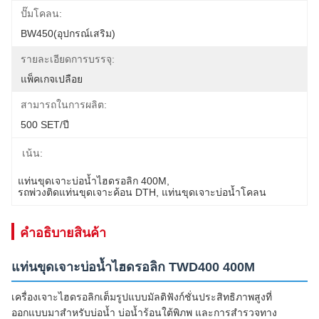
ปั๊มโคลน:
BW450(อุปกรณ์เสริม)
รายละเอียดการบรรจุ:
แพ็คเกจเปลือย
สามารถในการผลิต:
500 SET/ปี
เน้น:
แท่นขุดเจาะบ่อน้ำไฮดรอลิก 400M
, 
รถพ่วงติดแท่นขุดเจาะค้อน DTH
, 
แท่นขุดเจาะบ่อน้ำโคลน
คําอธิบายสินค้า
แท่นขุดเจาะบ่อน้ำไฮดรอลิก TWD400 400M
เครื่องเจาะไฮดรอลิกเต็มรูปแบบมัลติฟังก์ชั่นประสิทธิภาพสูงที่
ออกแบบมาสำหรับบ่อน้ำ บ่อน้ำร้อนใต้พิภพ และการสำรวจทาง