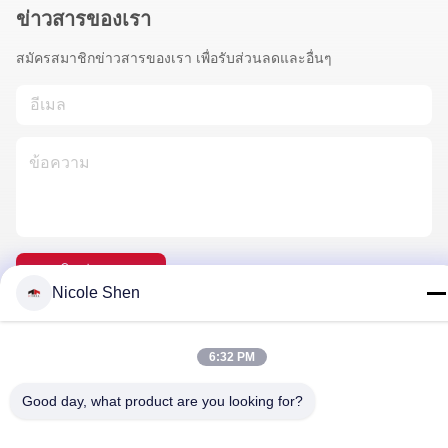
ข่าวสารของเรา
สมัครสมาชิกข่าวสารของเรา เพื่อรับส่วนลดและอื่นๆ
ติดต่อเรา
Nicole Shen
6:32 PM
นโยบายความเป็นส่วนตัว
|
แผนผังเว็บไซต์
| จีน ดี คุณภาพ แท่น
เจาะหิน ผู้จัดจําหน่าย.ลิขสิทธิ์ 2018-2026 Beijing Jincheng Mining
Good day, what product are you looking for?
Technology Co., Ltd. ทั้งหมด สิทธิพิเศษ