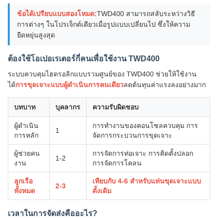
ข้อได้เปรียบแบบสองโหมด:
TWD400 สามารถสลับระหว่างวิธี
การต่างๆ ในโปรเจ็กต์เดียวเมื่อรูปแบบเปลี่ยนไป ซึ่งให้ความ
ยืดหยุ่นสูงสุด
ต้องใช้โอเปอเรเตอร์กี่คนเพื่อใช้งาน TWD400
ระบบควบคุมไฮดรอลิกแบบรวมศูนย์ของ TWD400 ช่วยให้ใช้งาน
ได้
การขุดเจาะแบบผู้ดำเนินการคนเดียว
ลดต้นทุนค่าแรงลงอย่างมาก
บทบาท
บุคลากร
ความรับผิดชอบ
ผู้ดำเนิน
การทำงานของคอนโซลควบคุม การ
1
การหลัก
จัดการกระบวนการขุดเจาะ
ผู้ช่วยคน
การจัดการท่อเจาะ การติดตั้งปลอก
1-2
งาน
การจัดการโคลน
ลูกเรือ
เทียบกับ 4-6 สำหรับแท่นขุดเจาะแบบ
2-3
ทั้งหมด
ดั้งเดิม
เวลาในการจัดส่งคืออะไร?